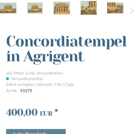
Concordiatempel
in Agrigent
inkl. Mwst. & inkl. Versandkosten
Versandkostenfrei
Sofort verfügbar, Lieferzeit: 1 bis 3 Tage
Art.Nr.:
51575
400,00
*
EUR