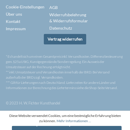
Cookie-Einstellungen
AGB
Über uns
Widerrufsbelehrung
& Widerrufsformular
Kontakt
Datenschutz
Impressum
Vertrag widerrufen
* Es handelt sich um einen Gesamtpreis inkl. Versandkosten. Differenzbesteuerung
gem. §25a UStG, Kunstgegenstände/Sonderregelung. Ein Ausweis der
Umsatzsteuer auf der Rechnung erfolgt nicht.
** inkl. Umsatzsteuer und Versandkosten innerhalb der BRD. Bei Versand
außerhalb der BRD zzgl. Versandkosten.
*** Gilt für Lieferungen nach Deutschland. Lieferzeiten für andere Länder und
Informationen zur Berechnung des Liefertermins siehe die Shop-Seite Versand.
© 2023 H. W. Fichter Kunsthandel
Diese Website verwendet Cookies, um eine bestmögliche Erfahrung bieten
zu können.
Mehr Informationen ...