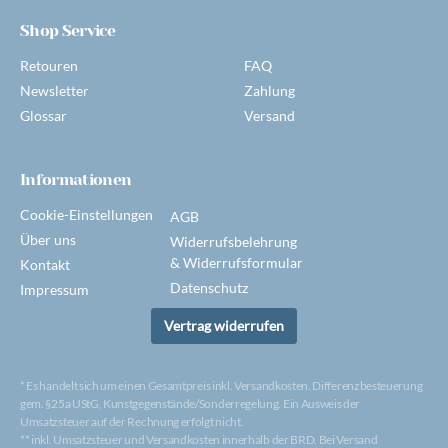
Shop Service
Retouren
FAQ
Newsletter
Zahlung
Glossar
Versand
Informationen
Cookie-Einstellungen
AGB
Über uns
Widerrufsbelehrung
& Widerrufsformular
Kontakt
Datenschutz
Impressum
Vertrag widerrufen
* Es handelt sich um einen Gesamtpreis inkl. Versandkosten. Differenzbesteuerung
gem. §25a UStG, Kunstgegenstände/Sonderregelung. Ein Ausweis der
Umsatzsteuer auf der Rechnung erfolgt nicht.
** inkl. Umsatzsteuer und Versandkosten innerhalb der BRD. Bei Versand