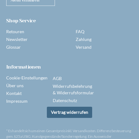
Mehr erfahren
Shop Service
Retouren
FAQ
Newsletter
Zahlung
Glossar
Versand
Informationen
Cookie-Einstellungen
AGB
Über uns
Widerrufsbelehrung
& Widerrufsformular
Kontakt
Datenschutz
Impressum
Vertrag widerrufen
* Es handelt sich um einen Gesamtpreis inkl. Versandkosten. Differenzbesteuerung
gem. §25a UStG, Kunstgegenstände/Sonderregelung. Ein Ausweis der