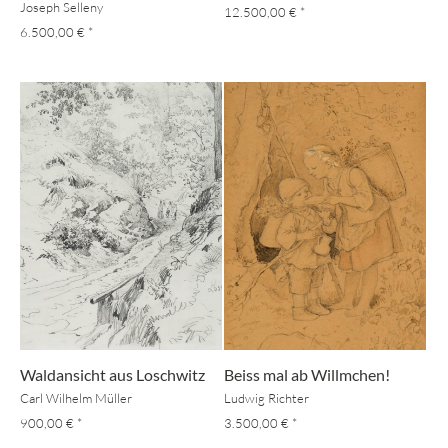
Joseph Selleny
12.500,00 €
*
6.500,00 €
*
Waldansicht aus Loschwitz
Beiss mal ab Willmchen!
Carl Wilhelm Müller
Ludwig Richter
900,00 €
*
3.500,00 €
*