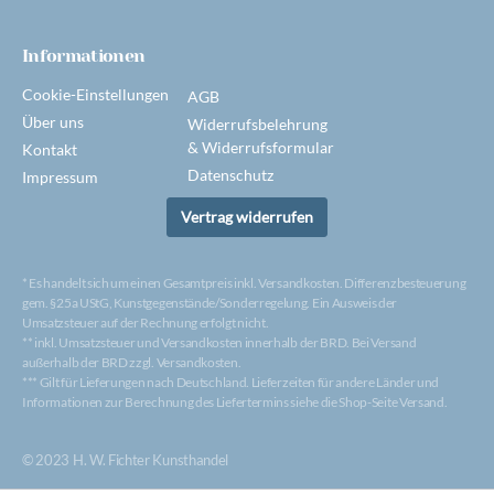
Informationen
Cookie-Einstellungen
AGB
Über uns
Widerrufsbelehrung
& Widerrufsformular
Kontakt
Datenschutz
Impressum
Vertrag widerrufen
* Es handelt sich um einen Gesamtpreis inkl. Versandkosten. Differenzbesteuerung
gem. §25a UStG, Kunstgegenstände/Sonderregelung. Ein Ausweis der
Umsatzsteuer auf der Rechnung erfolgt nicht.
** inkl. Umsatzsteuer und Versandkosten innerhalb der BRD. Bei Versand
außerhalb der BRD zzgl. Versandkosten.
*** Gilt für Lieferungen nach Deutschland. Lieferzeiten für andere Länder und
Informationen zur Berechnung des Liefertermins siehe die Shop-Seite Versand.
© 2023 H. W. Fichter Kunsthandel