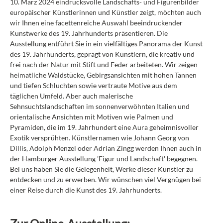
10. März 2024 eindrucksvolle Landschafts- und Figurenbilder
europäischer Künstlerinnen und Künstler zeigt, möchten auch
wir Ihnen eine facettenreiche Auswahl beeindruckender
Kunstwerke des 19. Jahrhunderts präsentieren. Die
Ausstellung entführt Sie in ein vielfältiges Panorama der Kunst
des 19. Jahrhunderts, geprägt von Künstlern, die kreativ und
frei nach der Natur mit Stift und Feder arbeiteten. Wir zeigen
heimatliche Waldstücke, Gebirgsansichten mit hohen Tannen
und tiefen Schluchten sowie vertraute Motive aus dem
täglichen Umfeld. Aber auch malerische
Sehnsuchtslandschaften im sonnenverwöhnten Italien und
orientalische Ansichten mit Motiven wie Palmen und
Pyramiden, die im 19. Jahrhundert eine Aura geheimnisvoller
Exotik versprühten. Künstlernamen wie Johann Georg von
Dillis, Adolph Menzel oder Adrian Zingg werden Ihnen auch in
der Hamburger Ausstellung 'Figur und Landschaft' begegnen.
Bei uns haben Sie die Gelegenheit, Werke dieser Künstler zu
entdecken und zu erwerben. Wir wünschen viel Vergnügen bei
einer Reise durch die Kunst des 19. Jahrhunderts.