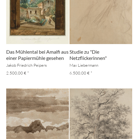
Das Mühlental bei Amalfi aus
Studie zu "Die
einer Papiermühle gesehen
Netzflickerinnen"
Jakob Friedrich Peipers
Max Liebermann
2.500,00 €
*
6.500,00 €
*