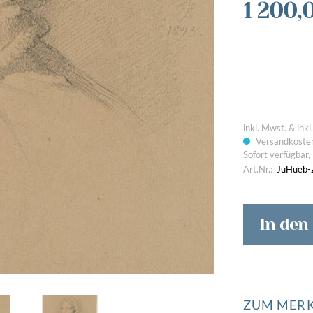
1 200,
Bilder von Unterwegs
Passio
inkl. Mwst. & ink
Versandkosten
Sofort verfügbar, 
Art.Nr.:
JuHueb-
In den
ZUM MERK