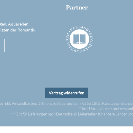
Partner
gen, Aquarellen,
izzen der Romantik.
Vertrag widerrufen
eis inkl. Versandkosten. Differenzbesteuerung gem. §25a UStG, Kunstgegenstände/
** inkl. Umsatzsteuer und Versan
*** Gilt für Lieferungen nach Deutschland. Lieferzeiten für andere Länder u