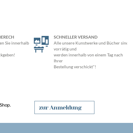
BERECH
SCHNELLER VERSAND
en Sie innerhalb
Alle unsere Kunstwerke und Bücher sind
vorrätig und
ckgeben!
werden innerhalb von einem Tag nach
Ihrer
Bestellung verschickt"!
 Shop.
zur Anmeldung