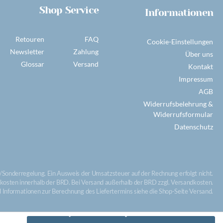
Shop Service
Informationen
Retouren
FAQ
Cookie-Einstellungen
Newsletter
Zahlung
Über uns
Glossar
Versand
Kontakt
Impressum
AGB
Widerrufsbelehrung &
Widerrufsformular
Datenschutz
Sonderregelung. Ein Ausweis der Umsatzsteuer auf der Rechnung erfolgt nicht.
dkosten innerhalb der BRD. Bei Versand außerhalb der BRD zzgl. Versandkosten.
nd Informationen zur Berechnung des Liefertermins siehe die Shop-Seite Versand.