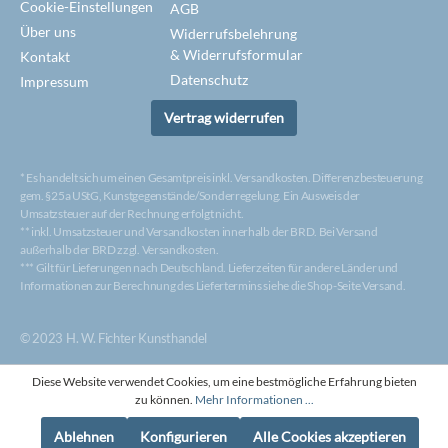
Cookie-Einstellungen
AGB
Über uns
Widerrufsbelehrung
& Widerrufsformular
Kontakt
Datenschutz
Impressum
Vertrag widerrufen
* Es handelt sich um einen Gesamtpreis inkl. Versandkosten. Differenzbesteuerung
gem. §25a UStG, Kunstgegenstände/Sonderregelung. Ein Ausweis der
Umsatzsteuer auf der Rechnung erfolgt nicht.
** inkl. Umsatzsteuer und Versandkosten innerhalb der BRD. Bei Versand
außerhalb der BRD zzgl. Versandkosten.
*** Gilt für Lieferungen nach Deutschland. Lieferzeiten für andere Länder und
Informationen zur Berechnung des Liefertermins siehe die Shop-Seite Versand.
© 2023 H. W. Fichter Kunsthandel
Diese Website verwendet Cookies, um eine bestmögliche Erfahrung bieten
zu können.
Mehr Informationen ...
Ablehnen
Konfigurieren
Alle Cookies akzeptieren