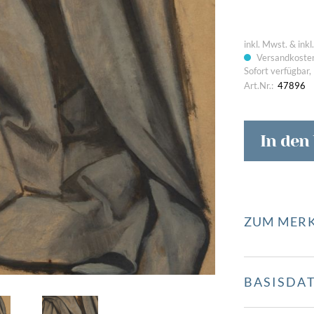
Bilder von Unterwegs
Passio
inkl. Mwst. & ink
Versandkosten
Sofort verfügbar, 
Art.Nr.:
47896
In den
ZUM MERK
BASISDA