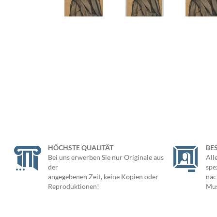
HÖCHSTE QUALITÄT
BE
Bei uns erwerben Sie nur Originale aus
All
der
spe
angegebenen Zeit, keine Kopien oder
nac
Reproduktionen!
Mus