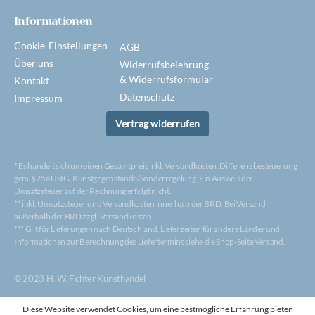
Informationen
Cookie-Einstellungen
AGB
Über uns
Widerrufsbelehrung
& Widerrufsformular
Kontakt
Datenschutz
Impressum
Vertrag widerrufen
* Es handelt sich um einen Gesamtpreis inkl. Versandkosten. Differenzbesteuerung
gem. §25a UStG, Kunstgegenstände/Sonderregelung. Ein Ausweis der
Umsatzsteuer auf der Rechnung erfolgt nicht.
** inkl. Umsatzsteuer und Versandkosten innerhalb der BRD. Bei Versand
außerhalb der BRD zzgl. Versandkosten.
*** Gilt für Lieferungen nach Deutschland. Lieferzeiten für andere Länder und
Informationen zur Berechnung des Liefertermins siehe die Shop-Seite Versand.
© 2023 H. W. Fichter Kunsthandel
Diese Website verwendet Cookies, um eine bestmögliche Erfahrung bieten