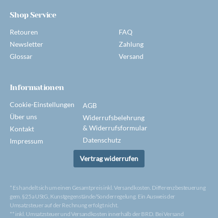
Shop Service
Retouren
FAQ
Newsletter
Zahlung
Glossar
Versand
Informationen
Cookie-Einstellungen
AGB
Über uns
Widerrufsbelehrung
& Widerrufsformular
Kontakt
Datenschutz
Impressum
Vertrag widerrufen
* Es handelt sich um einen Gesamtpreis inkl. Versandkosten. Differenzbesteuerung
gem. §25a UStG, Kunstgegenstände/Sonderregelung. Ein Ausweis der
Umsatzsteuer auf der Rechnung erfolgt nicht.
** inkl. Umsatzsteuer und Versandkosten innerhalb der BRD. Bei Versand