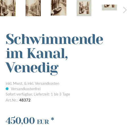
Schwimmende
im Kanal,
Venedig
inkl. Mwst. & inkl. Versandkosten
Versandkostenfrei
Sofort verfügbar, Lieferzeit: 1 bis 3 Tage
Art.Nr.:
48372
450,00
*
EUR