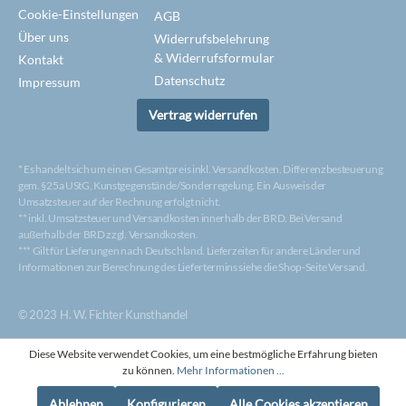
Cookie-Einstellungen
AGB
Über uns
Widerrufsbelehrung
& Widerrufsformular
Kontakt
Datenschutz
Impressum
Vertrag widerrufen
* Es handelt sich um einen Gesamtpreis inkl. Versandkosten. Differenzbesteuerung
gem. §25a UStG, Kunstgegenstände/Sonderregelung. Ein Ausweis der
Umsatzsteuer auf der Rechnung erfolgt nicht.
** inkl. Umsatzsteuer und Versandkosten innerhalb der BRD. Bei Versand
außerhalb der BRD zzgl. Versandkosten.
*** Gilt für Lieferungen nach Deutschland. Lieferzeiten für andere Länder und
Informationen zur Berechnung des Liefertermins siehe die Shop-Seite Versand.
© 2023 H. W. Fichter Kunsthandel
Diese Website verwendet Cookies, um eine bestmögliche Erfahrung bieten
zu können.
Mehr Informationen ...
Ablehnen
Konfigurieren
Alle Cookies akzeptieren