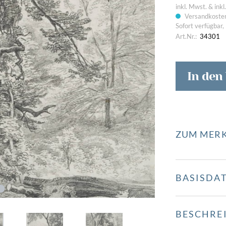
inkl. Mwst. & ink
Versandkosten
Sofort verfügbar, 
Bilder von Unterwegs
Passio
Art.Nr.:
34301
In den
ZUM MERK
BASISDA
BESCHRE