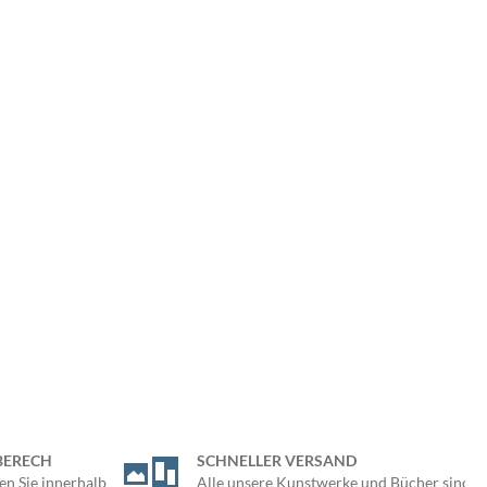
BERECH
SCHNELLER VERSAND
en Sie innerhalb
Alle unsere Kunstwerke und Bücher sind