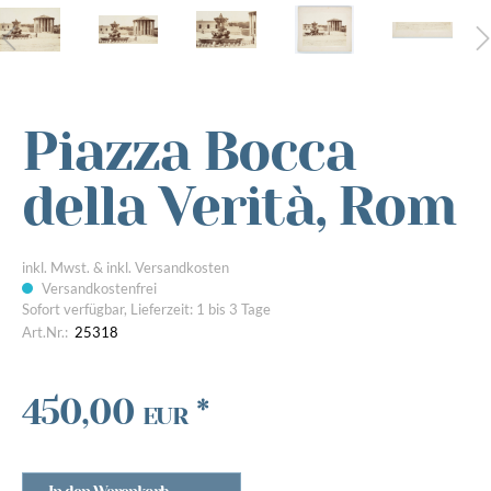
Piazza Bocca
della Verità, Rom
inkl. Mwst. & inkl. Versandkosten
Versandkostenfrei
Sofort verfügbar, Lieferzeit: 1 bis 3 Tage
Art.Nr.:
25318
450,00
*
EUR