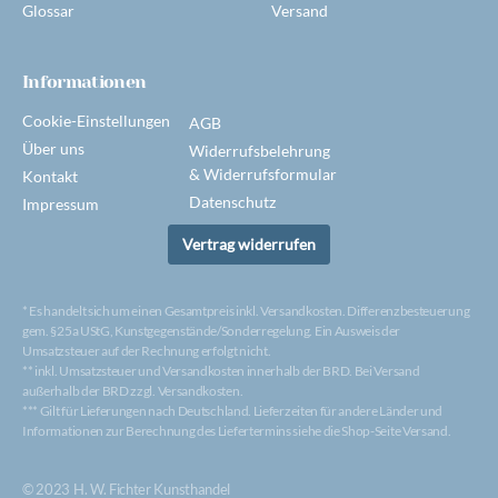
Glossar
Versand
Informationen
Cookie-Einstellungen
AGB
Über uns
Widerrufsbelehrung
& Widerrufsformular
Kontakt
Datenschutz
Impressum
Vertrag widerrufen
* Es handelt sich um einen Gesamtpreis inkl. Versandkosten. Differenzbesteuerung
gem. §25a UStG, Kunstgegenstände/Sonderregelung. Ein Ausweis der
Umsatzsteuer auf der Rechnung erfolgt nicht.
** inkl. Umsatzsteuer und Versandkosten innerhalb der BRD. Bei Versand
außerhalb der BRD zzgl. Versandkosten.
*** Gilt für Lieferungen nach Deutschland. Lieferzeiten für andere Länder und
Informationen zur Berechnung des Liefertermins siehe die Shop-Seite Versand.
© 2023 H. W. Fichter Kunsthandel