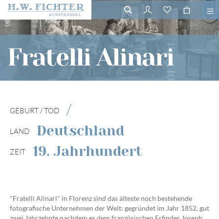
01
Fratelli Alinari
/
01
/
GEBURT / TOD
Deutschland
LAND
19. Jahrhundert
ZEIT
"Fratelli Alinari" in Florenz sind das älteste noch bestehende
fotografische Unternehmen der Welt: gegründet im Jahr 1852, gut
zwei Jahrzehnte nachdem es dem französischen Erfinder Joseph