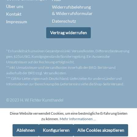
Über uns
Widerrufsbelehrung
& Widerrufsformular
Kontakt
Datenschutz
Impressum
Vertrag widerrufen
* Es handelt sich um einen Gesamtpreis inkl. Versandkosten. Differenzbesteuerung
gem. §25a UStG, Kunstgegenstände/Sonderregelung. Ein Ausweis der
Umsatzsteuer auf der Rechnung erfolgt nicht.
** inkl. Umsatzsteuer und Versandkosten innerhalb der BRD. Bei Versand
außerhalb der BRD zzgl. Versandkosten.
*** Gilt für Lieferungen nach Deutschland. Lieferzeiten für andere Länder und
Informationen zur Berechnung des Liefertermins siehe die Shop-Seite Versand.
© 2023 H. W. Fichter Kunsthandel
Diese Website verwendet Cookies, um eine bestmögliche Erfahrung bieten
zu können.
Mehr Informationen ...
Ablehnen
Konfigurieren
Alle Cookies akzeptieren