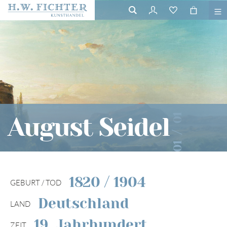
01
August Seidel
/
01
1820 / 1904
GEBURT / TOD
Deutschland
LAND
19. Jahrhundert
ZEIT