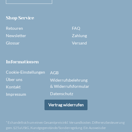
Shop Service
Retouren
FAQ
Newsletter
Zahlung
Glossar
Versand
Informationen
Cookie-Einstellungen
AGB
Über uns
Widerrufsbelehrung
& Widerrufsformular
Kontakt
Datenschutz
Impressum
Vertrag widerrufen
* Es handelt sich um einen Gesamtpreis inkl. Versandkosten. Differenzbesteuerung
gem. §25a UStG, Kunstgegenstände/Sonderregelung. Ein Ausweis der