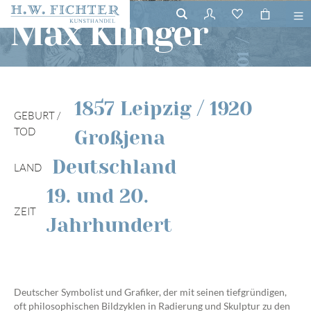
01
Max Klinger
/
01
1857 Leipzig / 1920
GEBURT /
TOD
Großjena
Deutschland
LAND
19. und 20.
ZEIT
Jahrhundert
Deutscher Symbolist und Grafiker, der mit seinen tiefgründigen,
oft philosophischen Bildzyklen in Radierung und Skulptur zu den