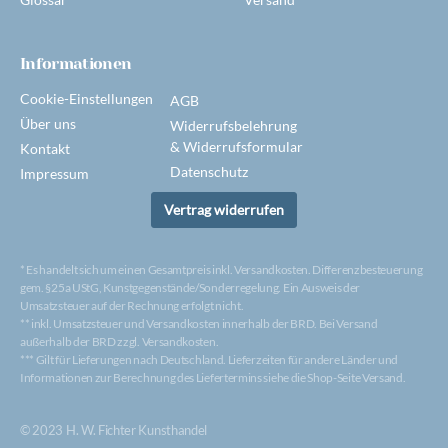
Informationen
Cookie-Einstellungen
AGB
Über uns
Widerrufsbelehrung
& Widerrufsformular
Kontakt
Datenschutz
Impressum
Vertrag widerrufen
* Es handelt sich um einen Gesamtpreis inkl. Versandkosten. Differenzbesteuerung
gem. §25a UStG, Kunstgegenstände/Sonderregelung. Ein Ausweis der
Umsatzsteuer auf der Rechnung erfolgt nicht.
** inkl. Umsatzsteuer und Versandkosten innerhalb der BRD. Bei Versand
außerhalb der BRD zzgl. Versandkosten.
*** Gilt für Lieferungen nach Deutschland. Lieferzeiten für andere Länder und
Informationen zur Berechnung des Liefertermins siehe die Shop-Seite Versand.
© 2023 H. W. Fichter Kunsthandel