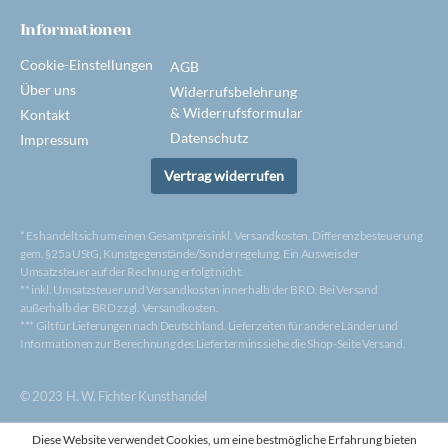
Informationen
Cookie-Einstellungen
AGB
Über uns
Widerrufsbelehrung
& Widerrufsformular
Kontakt
Datenschutz
Impressum
Vertrag widerrufen
* Es handelt sich um einen Gesamtpreis inkl. Versandkosten. Differenzbesteuerung
gem. §25a UStG, Kunstgegenstände/Sonderregelung. Ein Ausweis der
Umsatzsteuer auf der Rechnung erfolgt nicht.
** inkl. Umsatzsteuer und Versandkosten innerhalb der BRD. Bei Versand
außerhalb der BRD zzgl. Versandkosten.
*** Gilt für Lieferungen nach Deutschland. Lieferzeiten für andere Länder und
Informationen zur Berechnung des Liefertermins siehe die Shop-Seite Versand.
© 2023 H. W. Fichter Kunsthandel
Diese Website verwendet Cookies, um eine bestmögliche Erfahrung bieten