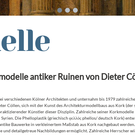
Bilder von Unterwegs
Passio
elle
modelle antiker Ruinen von Dieter C
e bei verschiedenen Kölner Architekten und unternahm bis 1979 zahlreiche
r Cöllen, sich mit der Kunst des Architekturmodellbaus aus Kork (der s
r praktizierender Künstler dieser Disziplin. Zahlreiche seiner Korkmodel
Syrien. Die Phelloplastik (griechisch φελλόϛ phellos/ deutsch Kork) entw
 antike Bauwerke in verkleinertem Maßstab aus Kork nachgebaut werden.
ne und detailgetreue Nachbildungen ermöglicht. Zahlreiche Herrscher wi