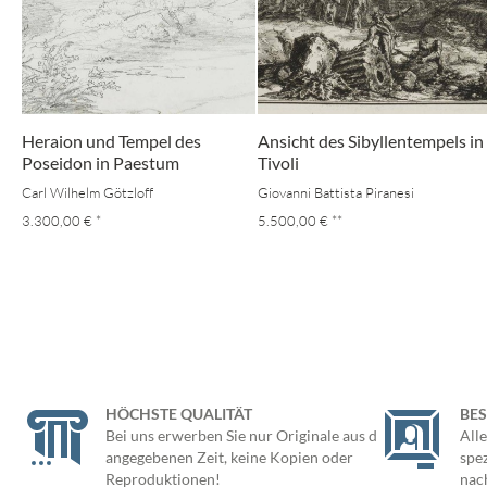
Heraion und Tempel des
Ansicht des Sibyllentempels in
Poseidon in Paestum
Tivoli
Carl Wilhelm Götzloff
Giovanni Battista Piranesi
3.300,00 €
*
5.500,00 €
**
HÖCHSTE QUALITÄT
BE
Bei uns erwerben Sie nur Originale aus der
Alle
angegebenen Zeit, keine Kopien oder
spe
Reproduktionen!
nac