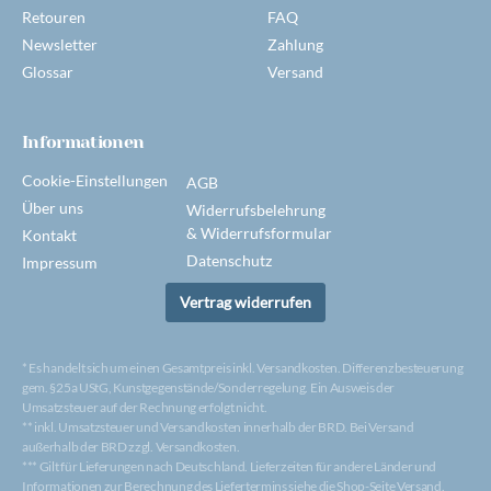
Retouren
FAQ
Newsletter
Zahlung
Glossar
Versand
Informationen
Cookie-Einstellungen
AGB
Über uns
Widerrufsbelehrung
& Widerrufsformular
Kontakt
Datenschutz
Impressum
Vertrag widerrufen
* Es handelt sich um einen Gesamtpreis inkl. Versandkosten. Differenzbesteuerung
gem. §25a UStG, Kunstgegenstände/Sonderregelung. Ein Ausweis der
Umsatzsteuer auf der Rechnung erfolgt nicht.
** inkl. Umsatzsteuer und Versandkosten innerhalb der BRD. Bei Versand
außerhalb der BRD zzgl. Versandkosten.
*** Gilt für Lieferungen nach Deutschland. Lieferzeiten für andere Länder und
Informationen zur Berechnung des Liefertermins siehe die Shop-Seite Versand.