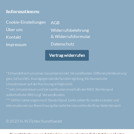
Informationen
Cookie-Einstellungen
AGB
Über uns
Widerrufsbelehrung
& Widerrufsformular
Kontakt
Datenschutz
Impressum
Vertrag widerrufen
* Es handelt sich um einen Gesamtpreis inkl. Versandkosten. Differenzbesteuerung
gem. §25a UStG, Kunstgegenstände/Sonderregelung. Ein Ausweis der
Umsatzsteuer auf der Rechnung erfolgt nicht.
** inkl. Umsatzsteuer und Versandkosten innerhalb der BRD. Bei Versand
außerhalb der BRD zzgl. Versandkosten.
*** Gilt für Lieferungen nach Deutschland. Lieferzeiten für andere Länder und
Informationen zur Berechnung des Liefertermins siehe die Shop-Seite Versand.
© 2023 H. W. Fichter Kunsthandel